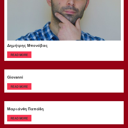
Δημήτρης Μπονόβας
READ MORE
Giovanni
READ MORE
Μαριάνθη Παπάδη
READ MORE