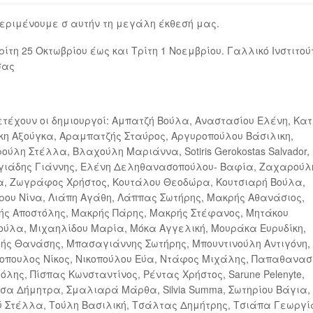
εριμένουμε σ αυτήν τη μεγάλη έκθεσή μας.
ρίτη 25 Οκτωβρίου έως και Τρίτη 1 Νοεμβρίου. Γαλλικό Ινστιτού
σας
τέχουν οι δημιουργοί: Αμπατζή Βούλα, Αναστασίου Ελένη, Κα
η Αξούγκα, Αραμπατζής Σταύρος, Αργυροπούλου Βάσιλικη,
ούλη Στέλλα, Βλαχούλη Μαριάννα, Sotiris Gerokostas Salvador,
γιάδης Γιάννης, Ελένη Δεληθανασοπούλου- Βαφία, Ζαχαρούλ
, Ζωγράφος Χρήστος, Κουτάλου Θεοδώρα, Κουτσιαρή Βούλα,
ου Νίνα, Λιάπη Αγάθη, Λάππας Σωτήρης, Μακρής Αθανάσιος,
ς Αποστόλης, Μακρής Πάρης, Μακρής Στέφανος, Μητάκου
ύλα, Μιχαηλίδου Μαρία, Μόκα Αγγελική, Μουράκα Ευρυδίκη,
ς Θανάσης, Μπασαγιάννης Σωτήρης, Μπουντινούλη Αντιγόνη,
οπουλος Νίκος, Νικοπούλου Εύα, Ντάφος Μιχάλης, Παπαθανασ
όλης, Πίσπας Κωνσταντίνος, Ρέντας Χρήστος, Sarune Pelenyte,
σα Δήμητρα, Σμαλιαρά Μάρθα, Silvia Summa, Σωτηρίου Βάγια,
 Στέλλα, Τούλη Βασιλική, Τσάλτας Δημήτρης, Τσιάπα Γεωργί