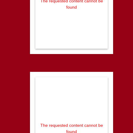
The requested content cannot be
found
The requested content cannot be
found