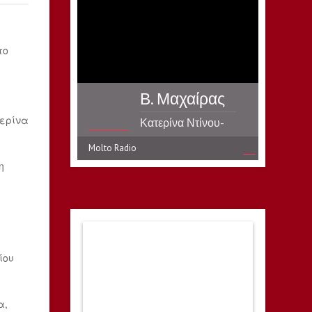
το
Β. Μαχαίρας
τερίνα
Κατερίνα Ντίνου-
Επιθυμία
Molto Radio
η
ίου
α,