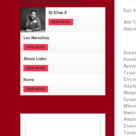
Ραδιοφωνικοί Παραγωγοί
Σας π
Dj Elias K
Από Τ
READ MORE
Λάρι
Lev Narozhny
READ MORE
Συμμε
Alexis Lidec
Κανάκ
Αργυρ
READ MORE
Γεωρ
Έλενα
Korra
Λάμπρ
READ MORE
Μακρή
Σμαρο
Μπαλή
Νικόλ
Αποστ
Σλούτ
Τανού