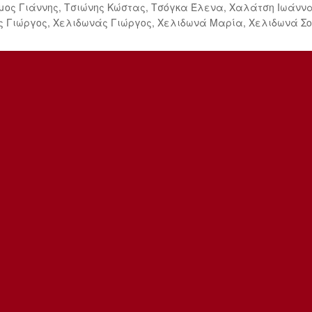
μος Γιάννης, Τσιώνης Κώστας, Τσόγκα Έλενα, Χαλάτση Ιωάννα
 Γιώργος, Χελιδωνάς Γιώργος, Χελιδωνά Μαρία, Χελιδωνά Σ