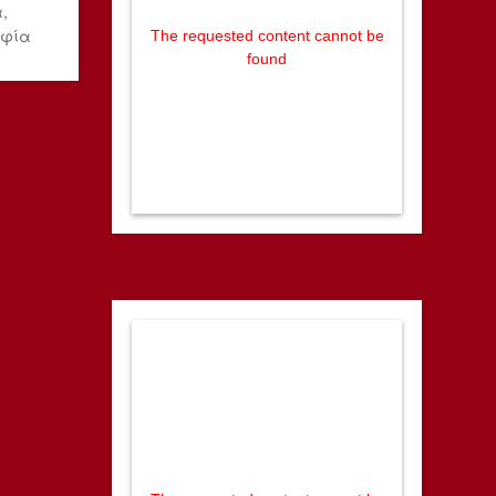
,
οφία
The requested content cannot be
found