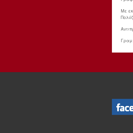
Με εκ
Πολύ
Αντιπ
Γραμ