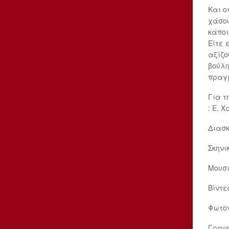
Και ο
χάσου
κάποι
Είτε 
αξίζο
βούλη
πραγμ
Για τ
: Ε. 
Διασκ
Σκηνι
Μουσι
Βίντε
Φωτογ
Γραφι