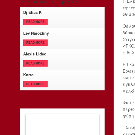
Η Ελέ
Ραδιοφωνικοί Παραγωγοί
την α
Dj Elias K
Θεσσ
READ MORE
Θέλου
δύσκο
Lev Narozhny
Σ’αγα
READ MORE
-“ΓΚΟ
ειδυλ
Alexis Lidec
Η Γκό
READ MORE
Ερωτι
Korra
κωμικ
εγκλε
READ MORE
γελάσ
Φυσικ
περιο
φύση 
Πλοκή
κλασι