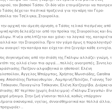
αριού, του βοσκού Τάσου. Οι δύο νέοι ετοιμάζονται να παντρευ
ο Τάσος δέχεται πιεστικά προξενιά για την κόρη του Γερο-
σούλα του Τσέλιγκα, Σταυρούλα.
την αρχική του άμεση άρνηση, ο Τάσος τελικά πιεσμένος από 
ομική κρίση δελεάζεται από την προίκα της Σταυρούλας και δι
κόλφω. Η νέα απελπίζεται και χάνει τα λογικά της, καταριέτα
αλλά και την Σταυρούλα. Πριν τον γάμο όμως η παραλογισμέ
ω αναιρεί την κατάρα και εύχεται στο ζευγάρι κάθε ευτυχία.
ος συγκινημένος από την στάση της Γκόλφω αλλάζει γνώμη, 
ατόπι της αλλά είναι πια αργά….πολλές ανατροπές. Συντελε
αράστασης: Παίζουν αλφαβητικά οι ηθοποιοί: Ελένη
λοπούλου, Άγγελος Μπάρμπας, Χρήστος Μωυσιάδης, Carolina
ey, Αποστόλης Παπαευθυμίου , Λαμπρινή Πολύζου, Γιάννης Τού
Τσόκανου, Παναγιώτα Τσόκανου, Ελένη Χατζηγρίβα. Διάρκεια
τασης: 80’ περίπου (χωρίς διάλειμμα) «Γκόλφω Σ’αγαπώ» δίν
χηρό μήνυμα. Στην ζωή γίνονται πολλά, καθώς υπάρχουν
ήματα οικονομικά, υγείας, συναισθηματικά και πολλά άλλα,
 προχωράει ..