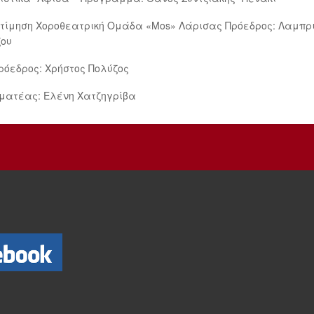
τίμηση Χοροθεατρική Ομάδα «Μos» Λάρισας Πρόεδρος: Λαμπρ
ζου
ρόεδρος: Χρήστος Πολύζος
ματέας: Ελένη Χατζηγρίβα