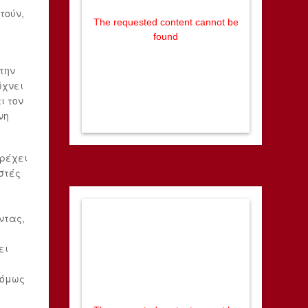
τούν,
The requested content cannot be
found
την
ώχνει
ι τον
νη
τρέχει
στές
ντας,
ει
 όμως