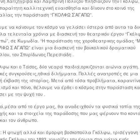
νη Χατζηγριβα και Λαμπρινή Πολυζου πλησιάζουν την Γκολφω,
παραίτητη καλλιτεχνική ευαισθησία και δίνουν στο κοινό της
αλίας την παράσταση “ΓΚΟΛΦΩ Σ’ΑΓΑΠΩ”.
με να κάνουμε τον κόσμο να γελάσει ύστερα από αυτα τα δυ
λα τελευταία χρόνια με διασκευή του θεατρικόυ έργου “Γκόλ
πώ”, σε Κωμωδία. “Η παράσταση της χοροθεατρικης ομάδας “
ΛΦΩ Σ ΑΓΑΠΩ” είναι μια διασκευή του βουκολικού δραματικού
λίου, του Σπυρίδωνος Περεσιάδη .
λφω και ο Τάσος, δύο νεαρά παιδιά,ορκιζονται αιώνια αγάπη.
κές συγκρούσεις,ηθικά διλήμματα. Πολλές ανατροπές σε μια
ή έκβαση της ιστορίας. Μετά από τόσα προβλήματα, καραντίν
ισμό και πόνο, θέλουμε να έρθει ο κόσμος στην παράσταση κα
ει με την ψυχή του .
ά,μέσα από το έργο μας, θα αναδειχθούν τα φυσικά τοπία τη
χής και τα στοιχεία της παράδοσης που μας φέρνουν πιο κοντ
και τον άνθρωπο.
: Η φτωχή αλλά και όμορφη βοσκοπούλα Γκόλφω, τρισέγγονη 
κής Γκόλφω του 1893, γνωρίζει τον έρωτα στα μάτια ενός