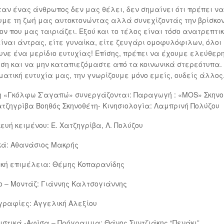
ταν ένας άνθρωπος δεν μας θέλει, δεν σημαίνει ότι πρέπει να
με τη ζωή μας αυτοκτονώντας αλλά συνεχίζοντάς την βρίσκο
ον που μας ταιριάζει. Εξού και το τέλος είναι τόσο ανατρεπτικ
είναι άντρας, είτε γυναίκα, είτε ζευγάρι ομοφυλόφιλων, όλοι
υνε ένα μερίδιο ευτυχίας! Επίσης, πρέπει να έχουμε ελεύθερ
ση και να μην καταπιεζόμαστε από τα κοινωνικά στερεότυπα.
ατική ευτυχία μας, την γνωρίζουμε μόνο εμείς, ουδείς άλλος
η «Γκόλφω Σ’αγαπώ» συνεργάζονται: Παραγωγή : «ΜΟS» Σκην
Χατζηγρίβα Βοηθός Σκηνοθέτη- Κινησιολογία: Λαμπρινή Πολύζου
ευή κειμένου: Ε. Χατζηγρίβα, Λ. Πολύζου
κά: Αθανάσιος Μακρής
κή επιμέλεια: Θέμης Κοπαρανίδης
ο – Μοντάζ: Γιάννης Καλτσογιάννης
ραφίες: Αγγελική Αλεξίου
στικά -Αφίσα – Πρόγραμμα: Θάνος Συντζιάκης “Πενάκι”