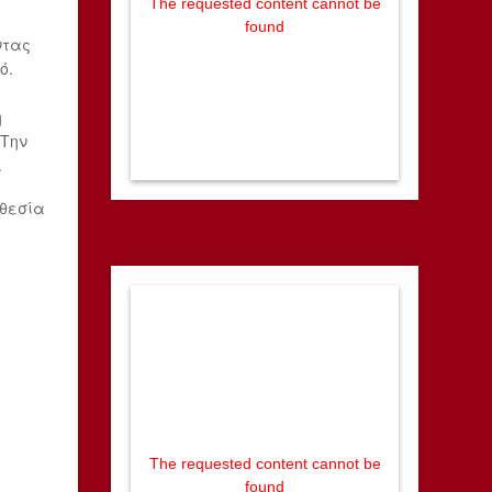
The requested content cannot be
found
ντας
ό.
η
 Την
.
οθεσία
The requested content cannot be
found