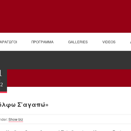
ΠΑΡΑΓΩΓΟΙ
ΠΡΟΓΡΑΜΜΑ
GALLERIES
VIDEOS
1
ι
22
όλφω Σ’αγαπώ»
nder:
Show biz