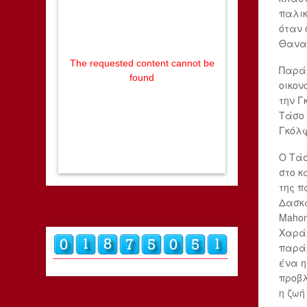
παλικ
όταν 
Θανα
The requested content cannot be
Παρά 
found
οικον
την Γ
Τάσο 
Γκόλφ
Ο Τάσ
στο κ
της π
Δασκα
Mahon
Χαρά 
παράσ
ένα η
προβλ
η ζωή