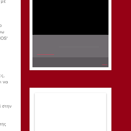
 με
ο
φω
MOS”
ες,
ι να
ς
ά στην
της