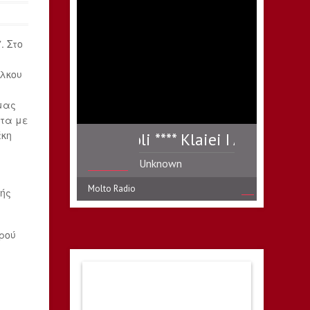
. Στο
άλκου
μας
ντα με
άκη
Klaiei I Anatoli **** Klaiei I Anatoli ****
Unknown
Molto Radio
ής
ρού