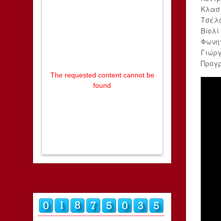
Κλασι
Τσέλ
Βιολί
Φωνητ
Γιώργ
Προγ
The requested content cannot be
found