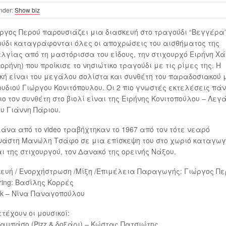
nder:
Show biz
ργος Περού παρουσιάζει μια διασκευή στο τραγούδι “Βεγγέρα”
ύδι καταγράφονται όλες οι αποχρώσεις του αισθήματος της
λγίας από τη μαστόρισσα του είδους, την στιχουρχό Ειρήνη Χ
ορήνη) που προίκισε το νησιώτικο τραγούδι με τις ρίμες της. Η
κή είναι του μεγάλου σολίστα και συνθέτη του παραδοσιακού 
υδιού Γιώργου Κονιτόπουλου. Οι 2 πιο γνωστές εκτελέσεις πά
διο τον συνθέτη στο βιολί είναι της Ειρήνης Κονιτοπούλου – Λεγ
ου Γιάννη Πάριου.
άνα από το video τραβήχτηκαν το 1967 από τον τότε νεαρό
άστη Μανώλη Τσάφο σε μια επίσκεψη του στο χωριό καταγωγ
αι της στιχουργού, τον Δανακό της ορεινής Νάξου.
ευή / Ενορχήστρωση /Μίξη /Επιμέλεια Παραγωγής: Γιώργος Πε
ring: Βασίλης Κορρές
rk – Νίνα Παναγοπούλου
τέχουν οι μουσικοί:
αμπάσο (Pizz & δοξάρι) – Κώστας Πατσιώτης