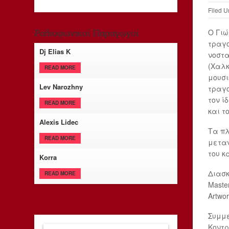
Filed U
Ο Γιώ
Ραδιοφωνικοί Παραγωγοί
τραγο
Dj Elias K
νοστα
(Χαλκ
READ MORE
μουσι
Lev Narozhny
τραγο
τον ί
READ MORE
και τ
Alexis Lidec
Τα πλ
READ MORE
μεταν
του κ
Korra
Διασκ
READ MORE
Maste
Artwo
Συμμε
Κοντρ