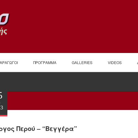
ΠΑΡΑΓΩΓΟΙ
ΠΡΟΓΡΑΜΜΑ
GALLERIES
VIDEOS
5
ι
23
ργος Περού – “Βεγγέρα”