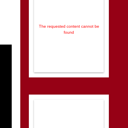
The requested content cannot be
found