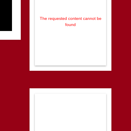
The requested content cannot be
found