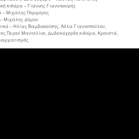
κή κιθάρα – Γιάννης Γιαννικουρής
ο – Μιχάλης Πορφύρης
 – Μιχάλης Δήμου
ικά – Ηλίας Βαμβακούσης, Λόλα Γιαννοπούλου,
ος Περού Μαντολίνο, Δωδεκάχορδη κιθάρα, Κρουστά,
ραμματισμός