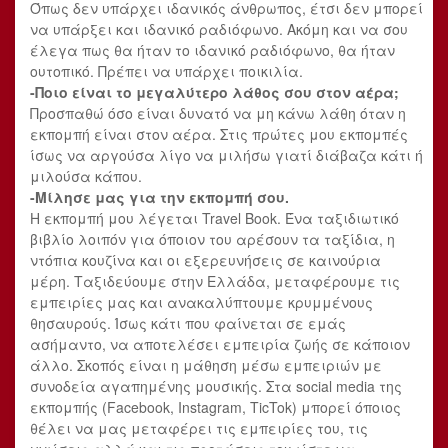
Όπως δεν υπάρχει ιδανικός άνθρωπος, έτσι δεν μπορεί
να υπάρξει και ιδανικό ραδιόφωνο. Ακόμη και να σου
έλεγα πως θα ήταν το ιδανικό ραδιόφωνο, θα ήταν
ουτοπικό. Πρέπει να υπάρχει ποικιλία.
-Ποιο είναι το μεγαλύτερο λάθος σου στον αέρα;
Προσπαθώ όσο είναι δυνατό να μη κάνω λάθη όταν η
εκπομπή είναι στον αέρα. Στις πρώτες μου εκπομπές
ίσως να αργούσα λίγο να μιλήσω γιατί διάβαζα κάτι ή
μιλούσα κάπου.
-Μίλησε μας για την εκπομπή σου.
Η εκπομπή μου λέγεται Travel Book. Ένα ταξιδιωτικό
βιβλίο λοιπόν για όποιον του αρέσουν τα ταξίδια, η
ντόπια κουζίνα και οι εξερευνήσεις σε καινούρια
μέρη. Ταξιδεύουμε στην Ελλάδα, μεταφέρουμε τις
εμπειρίες μας και ανακαλύπτουμε κρυμμένους
θησαυρούς. Ίσως κάτι που φαίνεται σε εμάς
ασήμαντο, να αποτελέσει εμπειρία ζωής σε κάποιον
άλλο. Σκοπός είναι η μάθηση μέσω εμπειριών με
συνοδεία αγαπημένης μουσικής. Στα social media της
εκπομπής (Facebook, Instagram, TicTok) μπορεί όποιος
θέλει να μας μεταφέρει τις εμπειρίες του, τις