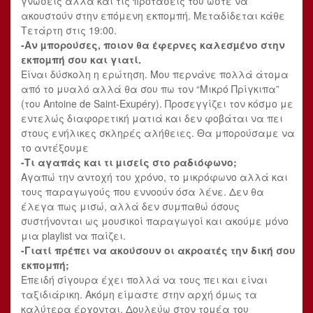
γνώσεις αλλά και τις προτάσεις του ώστε να
ακουστούν στην επόμενη εκπομπή. Μεταδίδεται κάθε
Τετάρτη στις 19:00.
-Αν µπορούσες, ποιον θα έφερνες καλεσµένο στην
εκποµπή σου και γιατί.
Είναι δύσκολη η ερώτηση. Μου περνάνε πολλά άτομα
από το μυαλό αλλά θα σου πω τον “Μικρό Πρίγκιπα”
(του Antoine de Saint-Exupéry). Προσεγγίζει τον κόσμο με
εντελώς διαφορετική ματιά και δεν φοβάται να πει
στους ενήλικες σκληρές αλήθειες. Θα μπορούσαμε να
το αντέξουμε
-Τι αγαπάς και τι µισείς στο ραδιόφωνο;
Αγαπώ την αντοχή του χρόνο, το μικρόφωνο αλλά και
τους παραγωγούς που εννοούν όσα λένε. Δεν θα
έλεγα πως μισώ, αλλά δεν συμπαθώ όσους
συστήνονται ως μουσικοί παραγωγοί και ακούμε μόνο
μια playlist να παίζει.
-Γιατί πρέπει να ακούσουν οι ακροατές την δική σου
εκπομπή;
Επειδή σίγουρα έχει πολλά να τους πει και είναι
ταξιδιάρικη. Ακόμη είμαστε στην αρχή όμως τα
καλύτερα έρχονται. Δουλεύω στον τομέα του