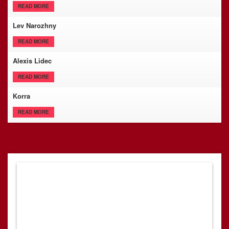
READ MORE
Lev Narozhny
READ MORE
Alexis Lidec
READ MORE
Korra
READ MORE