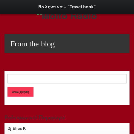
Βαλεντίνα – ”Travel book”
From the blog
Ραδιοφωνικοί Παραγωγοί
Dj Elias K