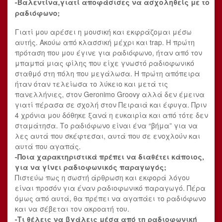
-Βαλεντίνα,γιατί αποφάσισες να ασχοληθείς με το
ραδιόφωνο;
Γιατί μου αρέσει η μουσική και εκφράζομαι μέσω
αυτής. Ακούω από κλασσική μέχρι και trap. Η πρώτη
πρόταση που μου έγινε για ραδιόφωνο, ήταν από τον
μπαμπά μιας φίλης που είχε γνωστό ραδιοφωνικό
σταθμό στη πόλη που μεγάλωσα. Η πρώτη απόπειρα
ήταν όταν τελείωσα το λύκειο και μετά τις
πανελλήνιες, στον Geronimo Groovy αλλά δεν έμεινα
γιατί πέρασα σε σχολή στον Πειραιά και έφυγα. Πριν
4 χρόνια μου δόθηκε ξανά η ευκαιρία και από τότε δεν
σταμάτησα. Το ραδιόφωνο είναι ένα “βήμα” για να
λες αυτά που σκέφτεσαι, αυτά που σε ενοχλούν και
αυτά που αγαπάς.
-Ποια χαρακτηριστικά πρέπει να διαθέτει κάποιος,
για να γίνει ραδιοφωνικός παραγωγός;
Πιστεύω πως η σωστή άρθρωση και εκφορά λόγου
είναι προσόν για έναν ραδιοφωνικό παραγωγό. Πέρα
όμως από αυτά, θα πρέπει να αγαπάει το ραδιόφωνο
και να σέβεται τον ακροατή του.
-Τι θέλεις να βγάλεις μέσα από τη ραδιοφωνική