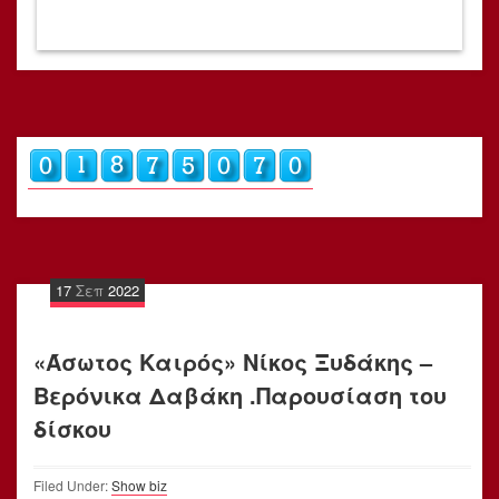
17
Σεπ
2022
«Άσωτος Καιρός» Νίκος Ξυδάκης –
Βερόνικα Δαβάκη .Παρουσίαση του
δίσκου
Filed Under:
Show biz